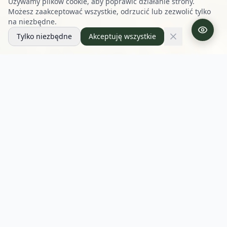
Używamy plików cookie, aby poprawić działanie strony.
Możesz zaakceptować wszystkie, odrzucić lub zezwolić tylko
na niezbędne.
Tylko niezbędne
Akceptuję wszystkie
Kontakt
Masz pytania o owczarki niemieckie we
Wrocławiu i okolicach albo szczenięta w
umaszczeniu czarnym podpalanym,
całkowicie czarnym lub czekoladowym?
Napisz lub zadzwoń - chętnie opowiem o
moich psiakach i pomogę wybrać maluszka.